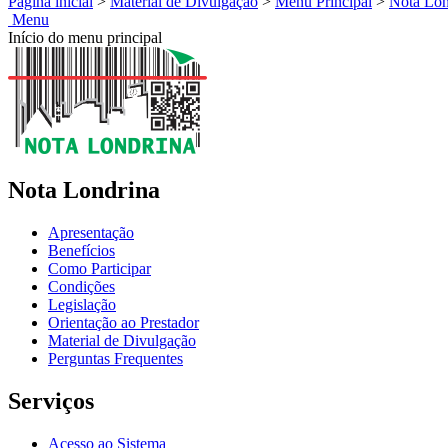
Página inicial
>
Material de Divulgação
>
Menu Principal
>
Nota Lon
Menu
Início do menu principal
Nota Londrina
Apresentação
Benefícios
Como Participar
Condições
Legislação
Orientação ao Prestador
Material de Divulgação
Perguntas Frequentes
Serviços
Acesso ao Sistema