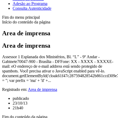
Adesão ao Programa
Consulta Autenticidade
Fim do menu principal
Início do conteúdo da página
Area de imprensa
Area de imprensa
Assessor 1 Esplanada dos Ministérios, Bl. “L” - 9º Andar -
Gabinete70047-900 - Brasília - DFFone: XX - XXXX - XXXXE-
mail: eO endereço de e-mail address está sendo protegido de
spambots. Você precisa ativar o JavaScript enabled para vê-lo.
document.getElementById('cloak61f47c287594828542b861ccd309e
= ''; var prefix = 'ma' + 'il' +...
Registrado em:
Area de imprensa
publicado
23/10/13
21h40
Fim do conteúdo da página