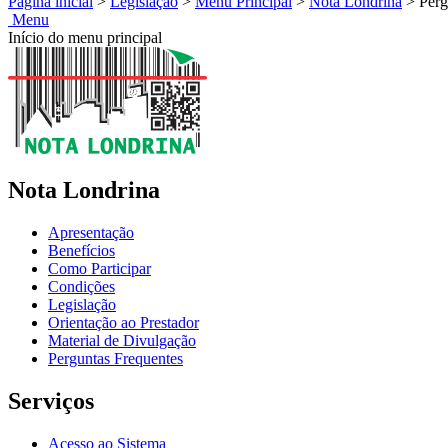
Página inicial
>
Legislação
>
Menu Principal
>
Nota Londrina
>
Perg
Menu
Início do menu principal
Nota Londrina
Apresentação
Benefícios
Como Participar
Condições
Legislação
Orientação ao Prestador
Material de Divulgação
Perguntas Frequentes
Serviços
Acesso ao Sistema