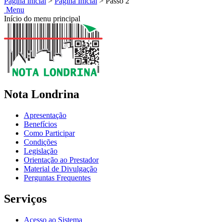
Página inicial
>
Página Inicial
>
Passo 2
Menu
Início do menu principal
Nota Londrina
Apresentação
Benefícios
Como Participar
Condições
Legislação
Orientação ao Prestador
Material de Divulgação
Perguntas Frequentes
Serviços
Acesso ao Sistema